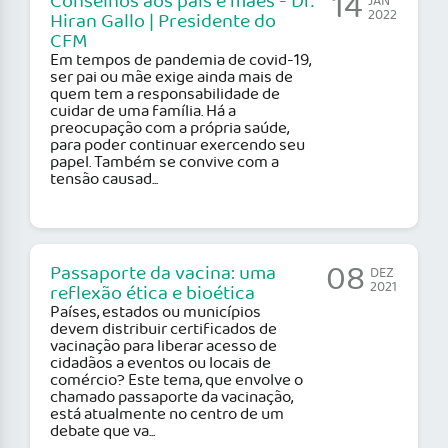
14
Conselhos aos pais e mães - Dr.
JAN
2022
Hiran Gallo | Presidente do
CFM
Em tempos de pandemia de covid-19,
ser pai ou mãe exige ainda mais de
quem tem a responsabilidade de
cuidar de uma família. Há a
preocupação com a própria saúde,
para poder continuar exercendo seu
papel. Também se convive com a
tensão causad...
08
Passaporte da vacina: uma
DEZ
2021
reflexão ética e bioética
Países, estados ou municípios
devem distribuir certificados de
vacinação para liberar acesso de
cidadãos a eventos ou locais de
comércio? Este tema, que envolve o
chamado passaporte da vacinação,
está atualmente no centro de um
debate que va...