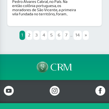
Pedro Álvares Cabral, no País. Na
então colônia portuguesa, os
moradores de São Vicente, a primeira
vila fundada no território, foram...
1
2
3
4
5
6
7
...
14
»