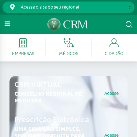
EMPRESAS
MÉDICOS
CIDADÃO
CRM VIRTUAL
CONSELHO REGIONAL DE
Acesse
MEDICINA
Prescrição Eletrônica
UMA SOLUÇÃO SIMPLES,
SEGURA E GRATUITA PARA
Acesse