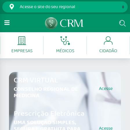
EMPRESAS
MÉDICOS
CIDADÃO
CRM VIRTUAL
CONSELHO REGIONAL DE
Acesse
MEDICINA
Prescrição Eletrônica
UMA SOLUÇÃO SIMPLES,
SEGURA E GRATUITA PARA
Acesse