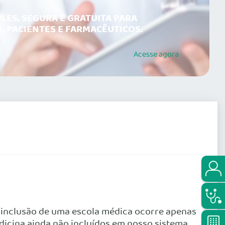
LES, SEGURA E GRATUITA PARA
, PACIENTES E FARMACÊUTICOS.
Acesse
agora
A inclusão de uma escola médica ocorre apenas
dicina ainda não incluídos em nosso sistema,