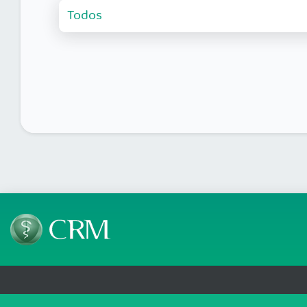
Telefone: 69 99912-5448
Email: protocolo@cremero.