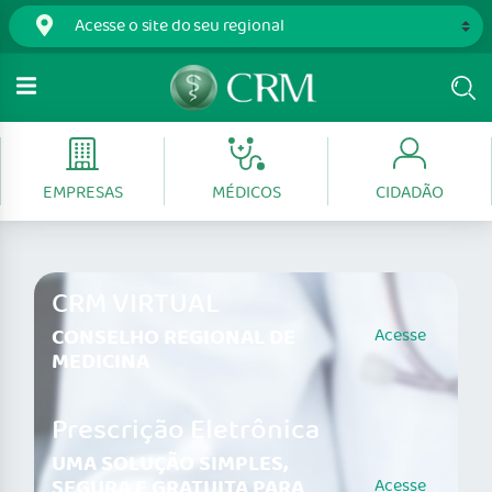
EMPRESAS
MÉDICOS
CIDADÃO
CRM VIRTUAL
CONSELHO REGIONAL DE
Acesse
MEDICINA
Prescrição Eletrônica
UMA SOLUÇÃO SIMPLES,
SEGURA E GRATUITA PARA
Acesse