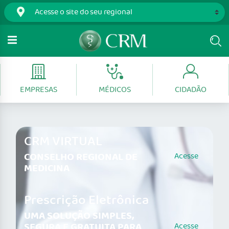
EMPRESAS
MÉDICOS
CIDADÃO
CRM VIRTUAL
CONSELHO REGIONAL DE
Acesse
MEDICINA
Prescrição Eletrônica
UMA SOLUÇÃO SIMPLES,
SEGURA E GRATUITA PARA
Acesse