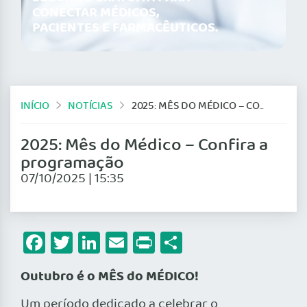
CONECTAR MÉDICOS,
PACIENTES E FARMACÊUTICOS.
INÍCIO
NOTÍCIAS
2025: MÊS DO MÉDICO – CONFIRA A PROGRAMAÇÃO
2025: Mês do Médico – Confira a
programação
07/10/2025 | 15:35
Facebook
Twitter
LinkedIn
Email
Print
Share
Outubro é o MÊS do MÉDICO!
Um período dedicado a celebrar o