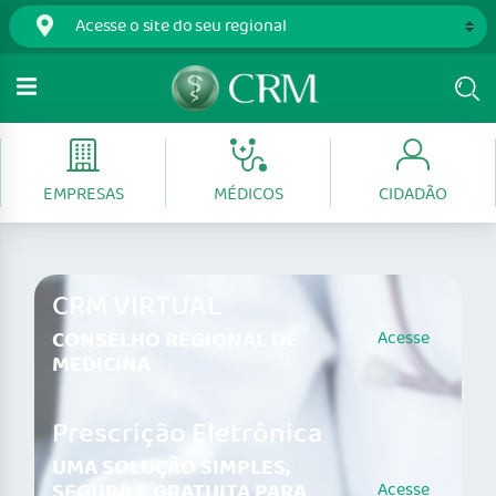
EMPRESAS
MÉDICOS
CIDADÃO
CRM VIRTUAL
CONSELHO REGIONAL DE
Acesse
MEDICINA
Prescrição Eletrônica
UMA SOLUÇÃO SIMPLES,
SEGURA E GRATUITA PARA
Acesse