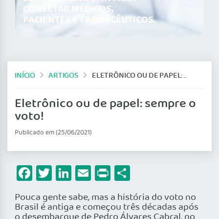
CONECTAR MÉDICOS,
PACIENTES E FARMACÊUTICOS.
INÍCIO
ARTIGOS
ELETRÔNICO OU DE PAPEL: SEMPRE O VOTO!
Eletrônico ou de papel: sempre o
voto!
Publicado em (25/06/2021)
Facebook
Twitter
LinkedIn
Email
Print
Share
Pouca gente sabe, mas a história do voto no
Brasil é antiga e começou três décadas após
o desembarque de Pedro Álvares Cabral, no