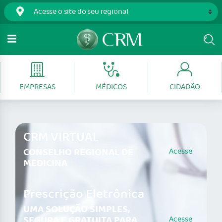
EMPRESAS
MÉDICOS
CIDADÃO
CRM VIRTUAL
CONSELHO REGIONAL DE
Acesse
MEDICINA
Prescrição Eletrônica
UMA SOLUÇÃO SIMPLES,
SEGURA E GRATUITA PARA
Acesse