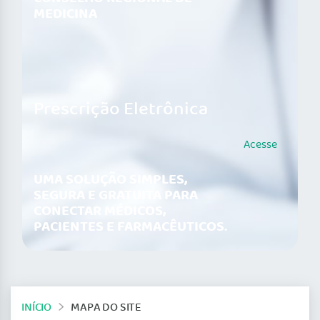
MEDICINA
Prescrição Eletrônica
Acesse
UMA SOLUÇÃO SIMPLES,
SEGURA E GRATUITA PARA
CONECTAR MÉDICOS,
PACIENTES E FARMACÊUTICOS.
INÍCIO
MAPA DO SITE