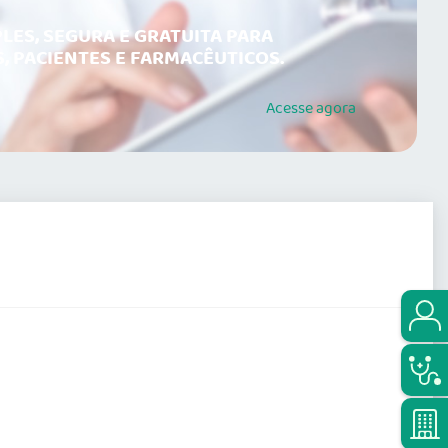
LES, SEGURA E GRATUITA PARA
, PACIENTES E FARMACÊUTICOS.
Acesse
agora