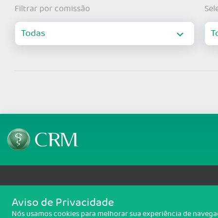
Filtrar por comissão
Sel
Telefone: 69 99912-5448
Email: protocolo@cremero.
Aviso de Privacidade
Avenida dos Imigrantes, 3414, Liberdade, Porto Velho/RO - CEP: 76803-850
Nós usamos cookies para melhorar sua experiência de navegaçã
Copyright 2026 CREMERO. Todos os direitos reservados.