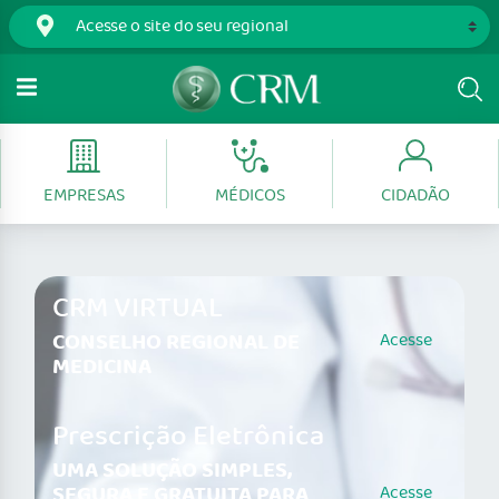
EMPRESAS
MÉDICOS
CIDADÃO
CRM VIRTUAL
CONSELHO REGIONAL DE
Acesse
MEDICINA
Prescrição Eletrônica
UMA SOLUÇÃO SIMPLES,
SEGURA E GRATUITA PARA
Acesse