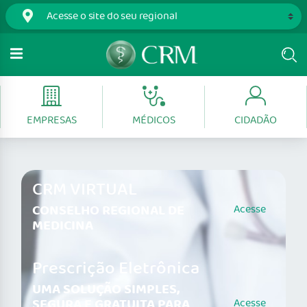
EMPRESAS
MÉDICOS
CIDADÃO
CRM VIRTUAL
CONSELHO REGIONAL DE
Acesse
MEDICINA
Prescrição Eletrônica
UMA SOLUÇÃO SIMPLES,
SEGURA E GRATUITA PARA
Acesse