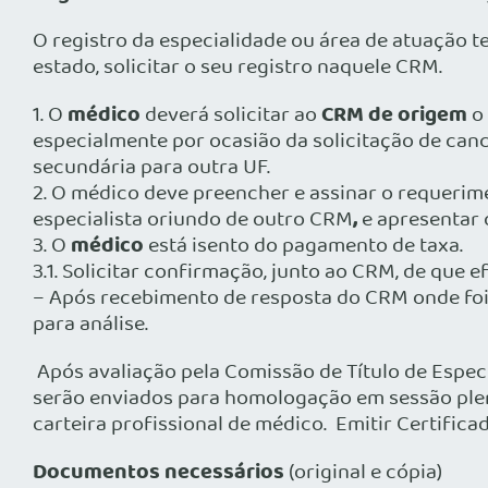
O registro da especialidade ou área de atuação t
estado, solicitar o seu registro naquele CRM.
médico
CRM de origem
1. O
deverá solicitar ao
o
especialmente por ocasião da solicitação de canc
secundária para outra UF.
2. O médico deve preencher e assinar o requerime
,
especialista oriundo de outro CRM
e apresentar 
médico
3. O
está isento do pagamento de taxa.
3.1. Solicitar confirmação, junto ao CRM, de que 
– Após recebimento de resposta do CRM onde foi r
para análise.
Após avaliação pela Comissão de Título de Especi
serão enviados para homologação em sessão plen
carteira profissional de médico. Emitir Certifica
Documentos necessários
(original e cópia)