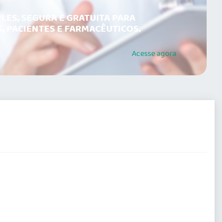
LES, SEGURA E GRATUITA PARA
, PACIENTES E FARMACÊUTICOS.
Acesse
agora