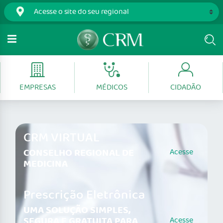
EMPRESAS
MÉDICOS
CIDADÃO
CRM VIRTUAL
CONSELHO REGIONAL DE
Acesse
MEDICINA
Prescrição Eletrônica
UMA SOLUÇÃO SIMPLES,
SEGURA E GRATUITA PARA
Acesse