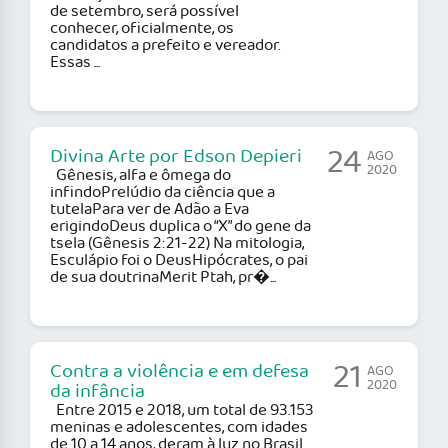
de setembro, será possível
conhecer, oficialmente, os
candidatos a prefeito e vereador.
Essas ...
24
Divina Arte por Edson Depieri
AGO
2020
Gênesis, alfa e ômega do
infindoPrelúdio da ciência que a
tutelaPara ver de Adão a Eva
erigindoDeus duplica o “X” do gene da
tsela (Gênesis 2:21-22) Na mitologia,
Esculápio foi o DeusHipócrates, o pai
de sua doutrinaMerit Ptah, pr�...
21
Contra a violência e em defesa
AGO
2020
da infância
Entre 2015 e 2018, um total de 93.153
meninas e adolescentes, com idades
de 10 a 14 anos, deram à luz no Brasil.