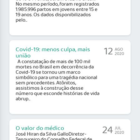
No mesmo período, foram registrados
1.985.996 partos em jovens entre 15 e
19 anos. Os dados disponibilizados
pelo...
12
Covid-19: menos culpa, mais
AGO
2020
união
A constatação de mais de 100 mil
mortes no Brasil em decorrência da
Covid-19 se tornou um marco
simbólico para uma tragédia nacional
sem precedentes. Atônitos,
assistimos à construção desse
número que esconde histórias de vida
abrup...
24
O valor do médico
JUL
2020
José Hiran da Silva GalloDiretor-
Tesoureiro do Conselho Federal de