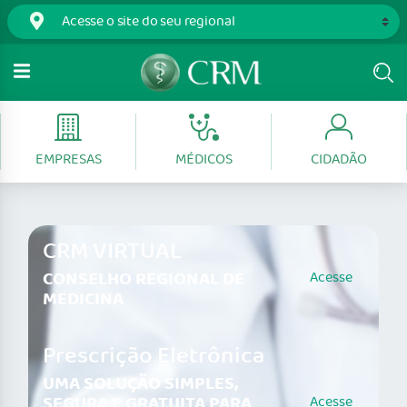
EMPRESAS
MÉDICOS
CIDADÃO
CRM VIRTUAL
CONSELHO REGIONAL DE
Acesse
MEDICINA
Prescrição Eletrônica
UMA SOLUÇÃO SIMPLES,
SEGURA E GRATUITA PARA
Acesse