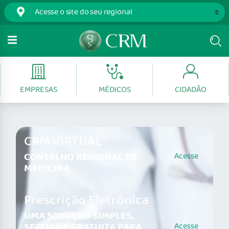
EMPRESAS
MÉDICOS
CIDADÃO
CRM VIRTUAL
CONSELHO REGIONAL DE
Acesse
MEDICINA
Prescrição Eletrônica
UMA SOLUÇÃO SIMPLES,
SEGURA E GRATUITA PARA
Acesse