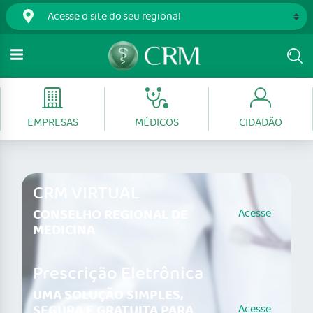
EMPRESAS
MÉDICOS
CIDADÃO
CRM VIRTUAL
CONSELHO REGIONAL DE
Acesse
MEDICINA
Prescrição Eletrônica
UMA SOLUÇÃO SIMPLES,
SEGURA E GRATUITA PARA
Acesse