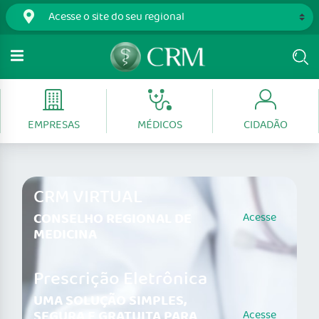
EMPRESAS
MÉDICOS
CIDADÃO
CRM VIRTUAL
CONSELHO REGIONAL DE
Acesse
MEDICINA
Prescrição Eletrônica
UMA SOLUÇÃO SIMPLES,
SEGURA E GRATUITA PARA
Acesse