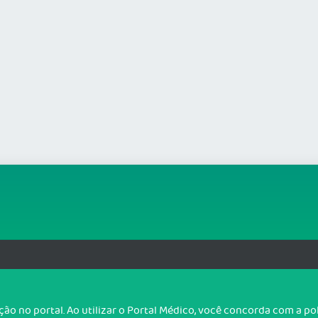
BA
org.br
T
o no portal. Ao utilizar o Portal Médico, você concorda com a p