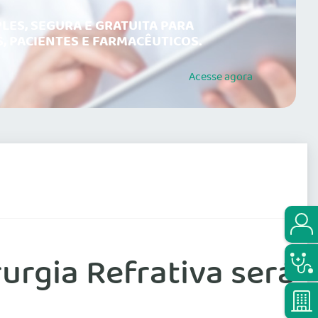
LES, SEGURA E GRATUITA PARA
, PACIENTES E FARMACÊUTICOS.
Acesse
agora
rurgia Refrativa será