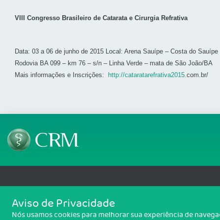
VIII Congresso Brasileiro de Catarata e Cirurgia Refrativa
Data: 03 a 06 de junho de 2015 Local: Arena Sauípe – Costa do Sauípe
Rodovia BA 099 – km 76 – s/n – Linha Verde – mata de São João/
Mais informações e Inscrições:
http://cataratarefrativa2015.
com.br/
Telefone: 69 99912-5448
Email: protocolo@cremero.
Aviso de Privacidade
Avenida dos Imigrantes, 3414, Liberdade, Porto Velho/RO - CEP: 76803-850
Nós usamos cookies para melhorar sua experiência de navegaçã
Copyright 2026 CREMERO. Todos os direitos reservados.