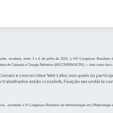
do, receberá, entre 3 e 6 de junho de 2015, o VIII Congresso Brasileiro d
asileira de Catarata e Cirurgia Refrativa (ABCCR/BRASCRS) — terá como f
onais e concorridos ‘Wet Labs’, nos quais os partic
ão trabalhados estão crosslink, fixação secundária c
ativa , ocorrerão o VI Congresso Brasileiro de Administração em Oftalmologia