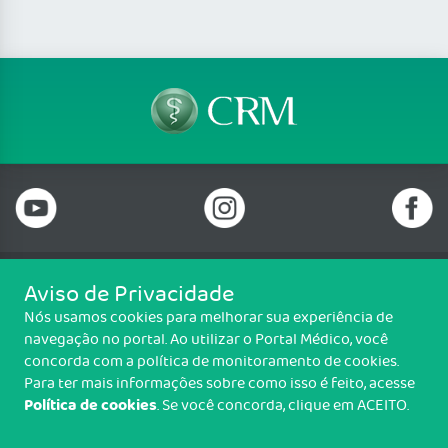
Aviso de Privacidade
Telefone: 69 99912-5448
Nós usamos cookies para melhorar sua experiência de
Email: protocolo@cremero.org.br
navegação no portal. Ao utilizar o Portal Médico, você
Avenida dos Imigrantes, 3414, Liberdade, Porto Velho/RO - CEP: 76803-
concorda com a política de monitoramento de cookies.
850
Para ter mais informações sobre como isso é feito, acesse
Política de cookies
. Se você concorda, clique em ACEITO.
Copyright CREMERO. Todos os direitos reservados.