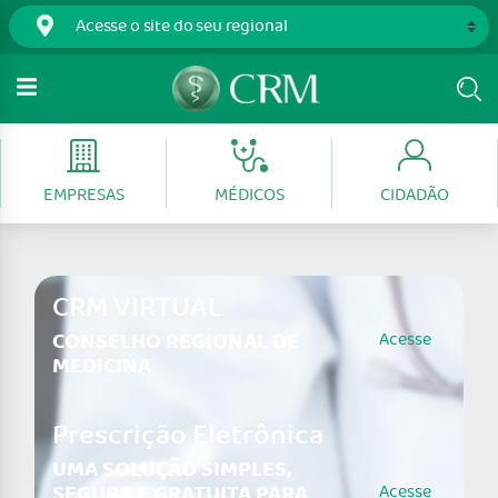
EMPRESAS
MÉDICOS
CIDADÃO
CRM VIRTUAL
CONSELHO REGIONAL DE
Acesse
MEDICINA
Prescrição Eletrônica
UMA SOLUÇÃO SIMPLES,
SEGURA E GRATUITA PARA
Acesse