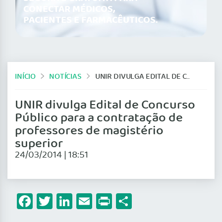
CONECTAR MÉDICOS,
PACIENTES E FARMACÊUTICOS.
INÍCIO
NOTÍCIAS
UNIR DIVULGA EDITAL DE CONCURSO PÚBLICO PARA A CONTRATAÇÃO DE PROFESSORES DE MAGISTÉRIO SUPERIOR
UNIR divulga Edital de Concurso
Público para a contratação de
professores de magistério
superior
24/03/2014 | 18:51
Facebook
Twitter
LinkedIn
Email
Print
Share