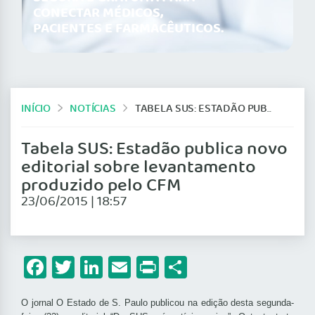
CONECTAR MÉDICOS,
PACIENTES E FARMACÊUTICOS.
INÍCIO
NOTÍCIAS
TABELA SUS: ESTADÃO PUBLICA NOVO EDITORIAL SOBRE LEVANTAMENTO PRODUZIDO PELO CFM
Tabela SUS: Estadão publica novo
editorial sobre levantamento
produzido pelo CFM
23/06/2015 | 18:57
Facebook
Twitter
LinkedIn
Email
Print
Share
O jornal O Estado de S. Paulo publicou na edição desta segunda-