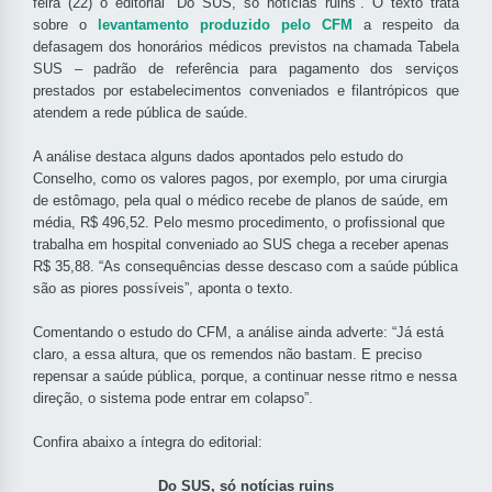
feira (22) o editorial “Do SUS, só notícias ruins”. O texto trata
sobre o
levantamento produzido pelo CFM
a respeito da
defasagem dos honorários médicos previstos na chamada Tabela
SUS – padrão de referência para pagamento dos serviços
prestados por estabelecimentos conveniados e filantrópicos que
atendem a rede pública de saúde.
A análise destaca alguns dados apontados pelo estudo do
Conselho, como os valores pagos, por exemplo, por uma cirurgia
de estômago, pela qual o médico recebe de planos de saúde, em
média, R$ 496,52. Pelo mesmo procedimento, o profissional que
trabalha em hospital conveniado ao SUS chega a receber apenas
R$ 35,88. “As consequências desse descaso com a saúde pública
são as piores possíveis”, aponta o texto.
Comentando o estudo do CFM, a análise ainda adverte: “Já está
claro, a essa altura, que os remendos não bastam. E preciso
repensar a saúde pública, porque, a continuar nesse ritmo e nessa
direção, o sistema pode entrar em colapso”.
Confira abaixo a íntegra do editorial:
Do SUS, só notícias ruins