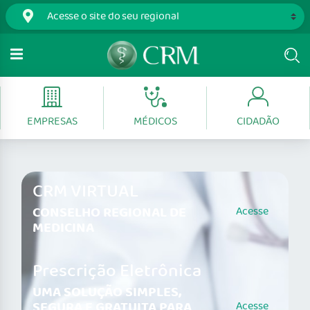
EMPRESAS
MÉDICOS
CIDADÃO
CRM VIRTUAL
CONSELHO REGIONAL DE
Acesse
MEDICINA
Prescrição Eletrônica
UMA SOLUÇÃO SIMPLES,
SEGURA E GRATUITA PARA
Acesse