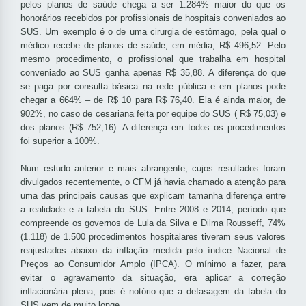
pelos planos de saúde chega a ser 1.284% maior do que os
honorários recebidos por profissionais de hospitais conveniados ao
SUS. Um exemplo é o de uma cirurgia de estômago, pela qual o
médico recebe de planos de saúde, em média, R$ 496,52. Pelo
mesmo procedimento, o profissional que trabalha em hospital
conveniado ao SUS ganha apenas R$ 35,88. A diferença do que
se paga por consulta básica na rede pública e em planos pode
chegar a 664% – de R$ 10 para R$ 76,40. Ela é ainda maior, de
902%, no caso de cesariana feita por equipe do SUS ( R$ 75,03) e
dos planos (R$ 752,16). A diferença em todos os procedimentos
foi superior a 100%.
Num estudo anterior e mais abrangente, cujos resultados foram
divulgados recentemente, o CFM já havia chamado a atenção para
uma das principais causas que explicam tamanha diferença entre
a realidade e a tabela do SUS. Entre 2008 e 2014, período que
compreende os governos de Lula da Silva e Dilma Rousseff, 74%
(1.118) de 1.500 procedimentos hospitalares tiveram seus valores
reajustados abaixo da inflação medida pelo índice Nacional de
Preços ao Consumidor Amplo (IPCA). O mínimo a fazer, para
evitar o agravamento da situação, era aplicar a correção
inflacionária plena, pois é notório que a defasagem da tabela do
SUS vem de muito longe.