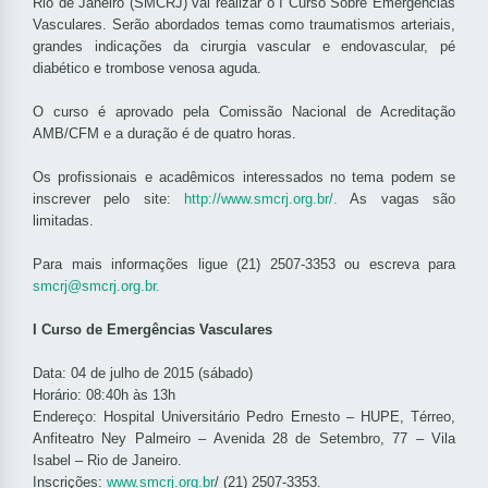
Rio de Janeiro (SMCRJ) vai realizar o I Curso Sobre Emergências
Vasculares. Serão abordados temas como traumatismos arteriais,
grandes indicações da cirurgia vascular e endovascular, pé
diabético e trombose venosa aguda.
O curso é aprovado pela Comissão Nacional de Acreditação
AMB/CFM e a duração é de quatro horas.
Os profissionais e acadêmicos interessados no tema podem se
inscrever pelo site:
http://www.smcrj.org.br/.
As vagas são
limitadas.
Para mais informações ligue (21) 2507-3353 ou escreva
para
smcrj@smcrj.org.br.
I Curso de Emergências Vasculares
Data: 04 de julho de 2015 (sábado)
Horário: 08:40h às 13h
Endereço: Hospital Universitário Pedro Ernesto – HUPE, Térreo,
Anfiteatro Ney Palmeiro – Avenida 28 de Setembro, 77 – Vila
Isabel – Rio de Janeiro.
Inscrições:
www.smcrj.org.br
/ (21) 2507-3353.