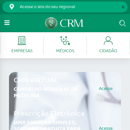
EMPRESAS
MÉDICOS
CIDADÃO
CRM VIRTUAL
CONSELHO REGIONAL DE
Acesse
MEDICINA
Prescrição Eletrônica
UMA SOLUÇÃO SIMPLES,
SEGURA E GRATUITA PARA
Acesse