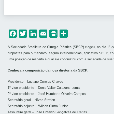
Facebook
Twitter
LinkedIn
Email
Print
Share
A Sociedade Brasileira de Cirurgia Plástica (SBCP) elegeu, no dia 1º 
propostas para o mandato: seguro intercorrências, aplicativo SBCP, co
uma posição de respeito a qual ele conquistou com a seriedade de sua
Conheça a composição da nova diretoria da SBCP:
Presidente – Luciano Ornelas Chaves
1º vice-presidente – Denis Valter Calazans Loma
2º vice-presidente – José Humberto Oliveira Campos
Secretário-geral – Níveo Steffen
Secretário-adjunto – Wilson Cintra Junior
Tesoureiro geral – José Octavio Gonçalves de Freitas