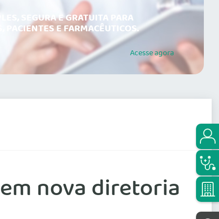
LES, SEGURA E GRATUITA PARA
, PACIENTES E FARMACÊUTICOS.
Acesse
agora
tem nova diretoria