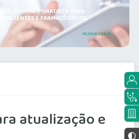
LES, SEGURA E GRATUITA PARA
, PACIENTES E FARMACÊUTICOS.
Acesse
agora
ara atualização e