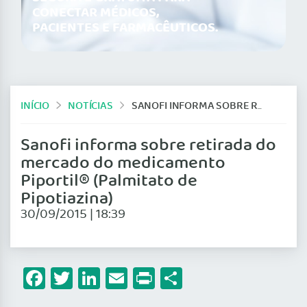
CONECTAR MÉDICOS,
PACIENTES E FARMACÊUTICOS.
INÍCIO
NOTÍCIAS
SANOFI INFORMA SOBRE RETIRADA DO MERCADO DO MEDICAMENTO PIPORTIL® (PALMITATO DE PIPOTIAZINA)
Sanofi informa sobre retirada do
mercado do medicamento
Piportil® (Palmitato de
Pipotiazina)
30/09/2015 | 18:39
Facebook
Twitter
LinkedIn
Email
Print
Share