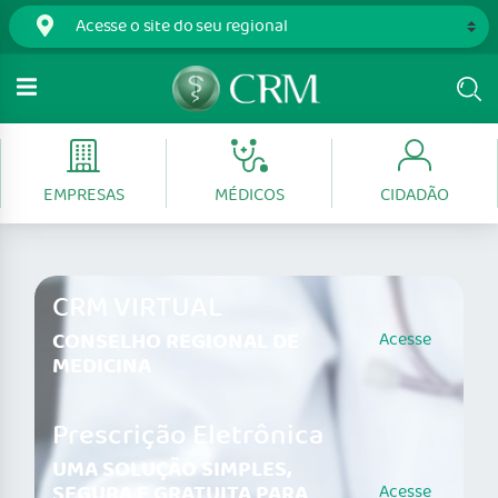
EMPRESAS
MÉDICOS
CIDADÃO
CRM VIRTUAL
CONSELHO REGIONAL DE
Acesse
MEDICINA
Prescrição Eletrônica
UMA SOLUÇÃO SIMPLES,
SEGURA E GRATUITA PARA
Acesse