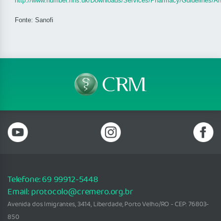
http://www.humber.nhs.uk/Downloads/Services/Pharmacy/Guidelines/A
Fonte: Sanofi
Telefone: 69 99912-5448
Email: protocolo@cremero.org.br
Avenida dos Imigrantes, 3414, Liberdade, Porto Velho/RO - CEP: 76803-
850