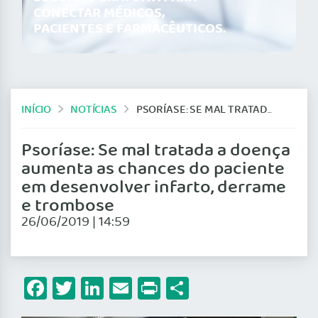
CONECTAR MÉDICOS,
PACIENTES E FARMACÊUTICOS.
INÍCIO
NOTÍCIAS
PSORÍASE: SE MAL TRATADA A DOENÇA AUMENTA AS CHANCES DO PACIENTE EM DESENVOLVER INFARTO, DERRAME E TROMBOSE
Psoríase: Se mal tratada a doença
aumenta as chances do paciente
em desenvolver infarto, derrame
e trombose
26/06/2019 | 14:59
Facebook
Twitter
LinkedIn
Email
Print
Share