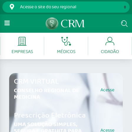
EMPRESAS
MÉDICOS
CIDADÃO
CRM VIRTUAL
CONSELHO REGIONAL DE
Acesse
MEDICINA
Prescrição Eletrônica
UMA SOLUÇÃO SIMPLES,
SEGURA E GRATUITA PARA
Acesse