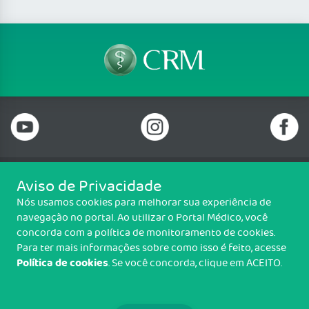
Aviso de Privacidade
Telefone: 69 99912-5448
Nós usamos cookies para melhorar sua experiência de
Email: protocolo@cremero.org.br
navegação no portal. Ao utilizar o Portal Médico, você
Avenida dos Imigrantes, 3414, Liberdade, Porto Velho/RO - CEP: 76803-
concorda com a política de monitoramento de cookies.
850
Para ter mais informações sobre como isso é feito, acesse
Política de cookies
. Se você concorda, clique em ACEITO.
Copyright CREMERO. Todos os direitos reservados.
TRANSPARÊNCIA E PRESTAÇÃO DE