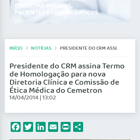
CONECTAR MÉDICOS,
PACIENTES E FARMACÊUTICOS.
INÍCIO
NOTÍCIAS
PRESIDENTE DO CRM ASSINA TERMO DE HOMOLOGAÇÃO PARA NOVA DIRETORIA CLÍNICA E COMISSÃO DE ÉTICA MÉDICA DO CEMETRON
Presidente do CRM assina Termo
de Homologação para nova
Diretoria Clínica e Comissão de
Ética Médica do Cemetron
14/04/2014 | 13:02
Facebook
Twitter
LinkedIn
Email
Print
Share