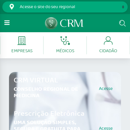
EMPRESAS
MÉDICOS
CIDADÃO
CRM VIRTUAL
CONSELHO REGIONAL DE
Acesse
MEDICINA
Prescrição Eletrônica
UMA SOLUÇÃO SIMPLES,
SEGURA E GRATUITA PARA
Acesse