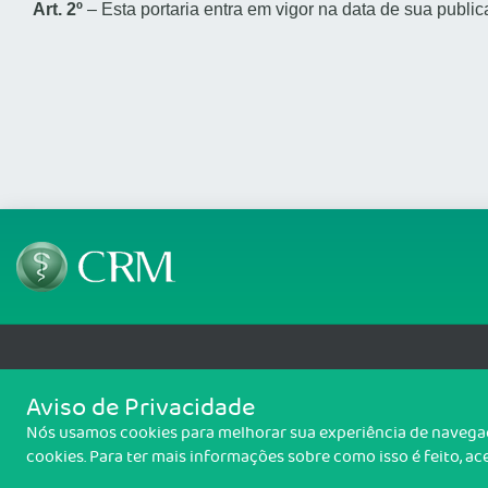
Art. 2º
– Esta portaria entra em vigor na data de sua public
Telefone: 69 99912-5448
Email: protocolo@cremero.
Aviso de Privacidade
Avenida dos Imigrantes, 3414, Liberdade, Porto Velho/RO - CEP: 76803-850
Nós usamos cookies para melhorar sua experiência de navegaçã
Copyright 2026 CREMERO. Todos os direitos reservados.
cookies. Para ter mais informações sobre como isso é feito, a