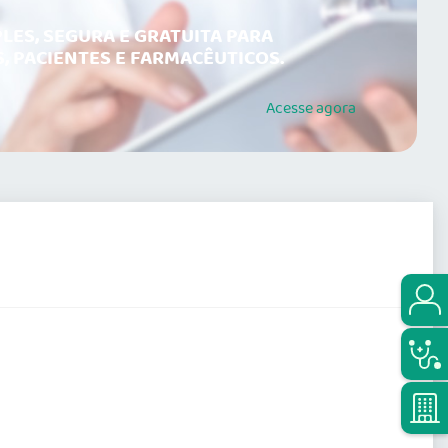
LES, SEGURA E GRATUITA PARA
, PACIENTES E FARMACÊUTICOS.
Acesse
agora