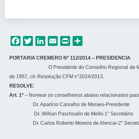
Facebook
Twitter
LinkedIn
Email
Print
Share
PORTARIA CREMERO Nº 112/2014 – PRESIDENCIA
O Presidente do Conselho Regional de M
de 1957, c/c Resolução CFM n°2024/2013,
RESOLVE
:
Art. 1º
– Nomear os conselheiros abaixo relacionados para
Dr. Aparício Carvalho de Moraes-Presidente
Dr. Willian Paschoalin de Mello-1° Secretário
Dr. Carlos Roberto Moreira de Alencar-2° Secretá
.