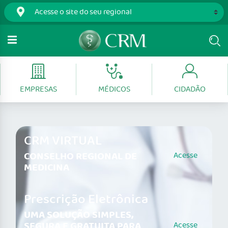
EMPRESAS
MÉDICOS
CIDADÃO
CRM VIRTUAL
CONSELHO REGIONAL DE
Acesse
MEDICINA
Prescrição Eletrônica
UMA SOLUÇÃO SIMPLES,
SEGURA E GRATUITA PARA
Acesse