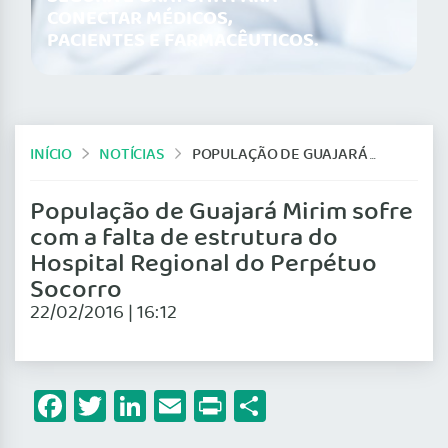
CONECTAR MÉDICOS,
PACIENTES E FARMACÊUTICOS.
INÍCIO
NOTÍCIAS
POPULAÇÃO DE GUAJARÁ MIRIM SOFRE COM A FALTA DE ESTRUTURA DO HOSPITAL REGIONAL DO PERPÉTUO SOCORRO
População de Guajará Mirim sofre
com a falta de estrutura do
Hospital Regional do Perpétuo
Socorro
22/02/2016 | 16:12
Facebook
Twitter
LinkedIn
Email
Print
Share