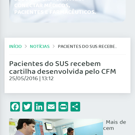
CONECTAR MÉDICOS,
PACIENTES E FARMACÊUTICOS.
INÍCIO
NOTÍCIAS
PACIENTES DO SUS RECEBEM CARTILHA DESENVOLVIDA PELO CFM
Pacientes do SUS recebem
cartilha desenvolvida pelo CFM
25/05/2016 | 13:12
Facebook
Twitter
LinkedIn
Email
Print
Share
Mais de
cem