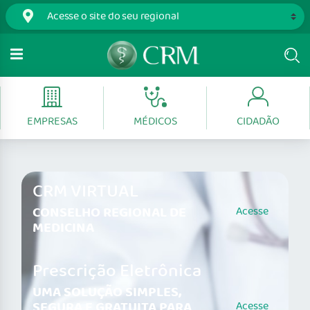
EMPRESAS
MÉDICOS
CIDADÃO
CRM VIRTUAL
CONSELHO REGIONAL DE
Acesse
MEDICINA
Prescrição Eletrônica
UMA SOLUÇÃO SIMPLES,
SEGURA E GRATUITA PARA
Acesse