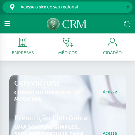
EMPRESAS
MÉDICOS
CIDADÃO
CRM VIRTUAL
CONSELHO REGIONAL DE
Acesse
MEDICINA
Prescrição Eletrônica
UMA SOLUÇÃO SIMPLES,
SEGURA E GRATUITA PARA
Acesse