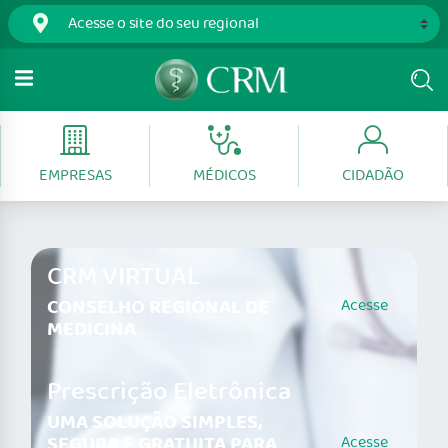
EMPRESAS
MÉDICOS
CIDADÃO
CRM VIRTUAL
CONSELHO REGIONAL DE
Acesse
MEDICINA
Prescrição Eletrônica
UMA SOLUÇÃO SIMPLES,
SEGURA E GRATUITA PARA
Acesse