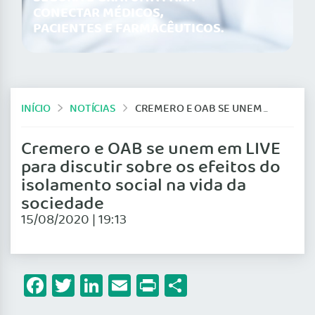
CONECTAR MÉDICOS,
PACIENTES E FARMACÊUTICOS.
INÍCIO
NOTÍCIAS
CREMERO E OAB SE UNEM EM LIVE PARA DISCUTIR SOBRE OS EFEITOS DO ISOLAMENTO SOCIAL NA VIDA DA SOCIEDADE
Cremero e OAB se unem em LIVE
para discutir sobre os efeitos do
isolamento social na vida da
sociedade
15/08/2020 | 19:13
Facebook
Twitter
LinkedIn
Email
Print
Share