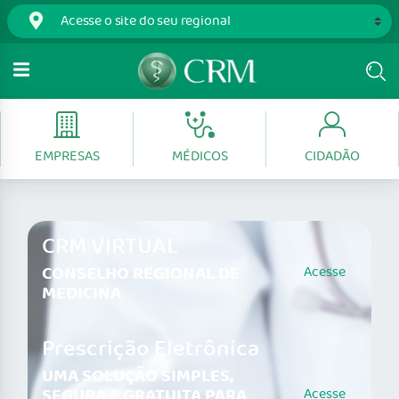
EMPRESAS
MÉDICOS
CIDADÃO
CRM VIRTUAL
CONSELHO REGIONAL DE
Acesse
MEDICINA
Prescrição Eletrônica
UMA SOLUÇÃO SIMPLES,
SEGURA E GRATUITA PARA
Acesse