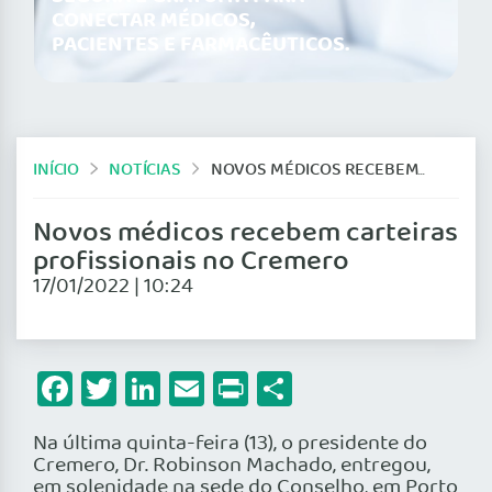
CONECTAR MÉDICOS,
PACIENTES E FARMACÊUTICOS.
INÍCIO
NOTÍCIAS
NOVOS MÉDICOS RECEBEM CARTEIRAS PROFISSIONAIS NO CREMERO
Novos médicos recebem carteiras
profissionais no Cremero
17/01/2022 | 10:24
Facebook
Twitter
LinkedIn
Email
Print
Share
Na última quinta-feira (13), o presidente do
Cremero, Dr. Robinson Machado, entregou,
em solenidade na sede do Conselho, em Porto