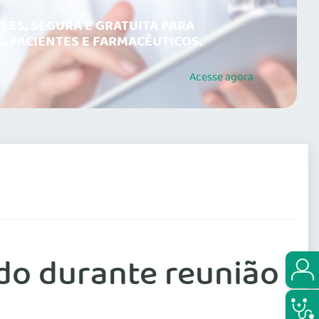
LES, SEGURA E GRATUITA PARA
, PACIENTES E FARMACÊUTICOS.
Acesse
agora
do durante reunião