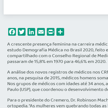
Facebook
Twitter
LinkedIn
Email
Print
Share
A crescente presença feminina na carreira médica
estudo Demografia Médica no Brasil 2020, feito 
compartilhado com o Conselho Regional de Medici
passaram de 15,8% em 1970 para 46,6% em 2020.
A análise dos novos registros de médicos nos CR
anos, na pesquisa de 2015, médicos homens somava
Nos grupos de médicos com idades até 34 anos, as
Paulo (USP), que coordenou o desenvolvimento do
Para o presidente do Cremero, Dr. Robinson Mac
ortopedia. “As mulheres vem quebrando todas as 