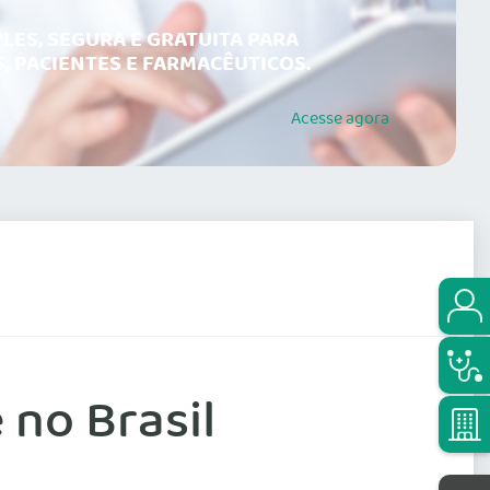
LES, SEGURA E GRATUITA PARA
, PACIENTES E FARMACÊUTICOS.
Acesse
agora
no Brasil