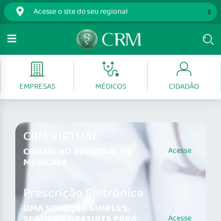
EMPRESAS
MÉDICOS
CIDADÃO
CRM VIRTUAL
CONSELHO REGIONAL DE
Acesse
MEDICINA
Prescrição Eletrônica
UMA SOLUÇÃO SIMPLES,
SEGURA E GRATUITA PARA
Acesse