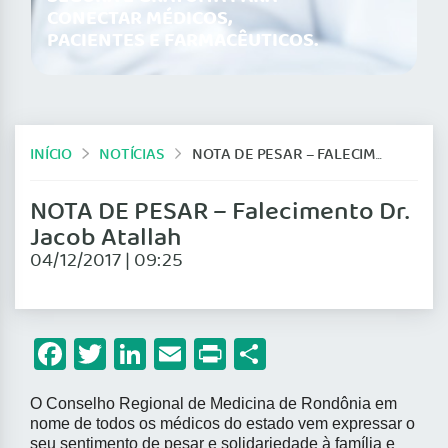
CONECTAR MÉDICOS,
PACIENTES E FARMACÊUTICOS.
INÍCIO
NOTÍCIAS
NOTA DE PESAR – FALECIMENTO DR. JACOB ATALLAH
NOTA DE PESAR – Falecimento Dr.
Jacob Atallah
04/12/2017 | 09:25
Facebook
Twitter
LinkedIn
Email
Print
Share
O Conselho Regional de Medicina de Rondônia em
nome de todos os médicos do estado vem expressar o
seu sentimento de pesar e solidariedade à família e