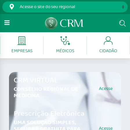
EMPRESAS
MÉDICOS
CIDADÃO
CRM VIRTUAL
CONSELHO REGIONAL DE
Acesse
MEDICINA
Prescrição Eletrônica
UMA SOLUÇÃO SIMPLES,
SEGURA E GRATUITA PARA
Acesse