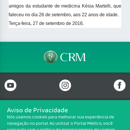
amigos da estudante de medicina Késia Martelli, que
faleceu no dia 26 de setembro, aos 22 anos de idade.
Terça-feira, 27 de setembro de 2016.
Aviso de Privacidade
Telefone: 69 99912-5448
Nós usamos cookies para melhorar sua experiência de
Email: protocolo@cremero.org.br
navegação no portal. Ao utilizar o Portal Médico, você
Avenida dos Imigrantes, 3414, Liberdade, Porto Velho/RO - CEP: 76803-