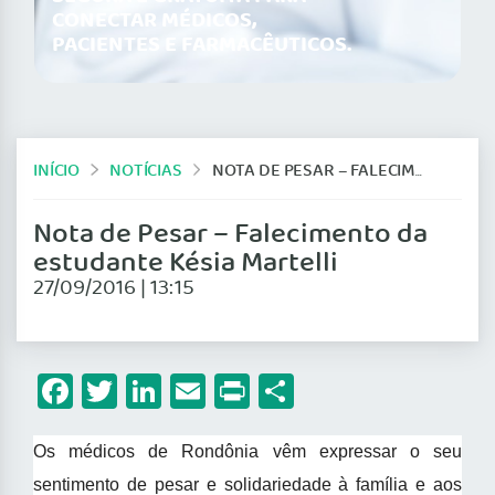
CONECTAR MÉDICOS,
PACIENTES E FARMACÊUTICOS.
INÍCIO
NOTÍCIAS
NOTA DE PESAR – FALECIMENTO DA ESTUDANTE KÉSIA MARTELLI
Nota de Pesar – Falecimento da
estudante Késia Martelli
27/09/2016 | 13:15
Facebook
Twitter
LinkedIn
Email
Print
Share
Os médicos de Rondônia vêm expressar o seu
sentimento de pesar e solidariedade à família e aos