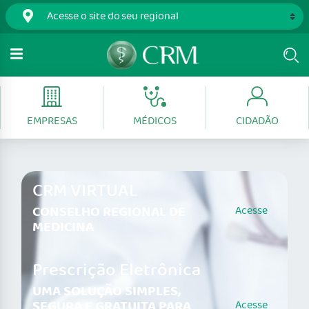
EMPRESAS
MÉDICOS
CIDADÃO
CRM VIRTUAL
CONSELHO REGIONAL DE
Acesse
MEDICINA
Prescrição Eletrônica
UMA SOLUÇÃO SIMPLES,
SEGURA E GRATUITA PARA
Acesse