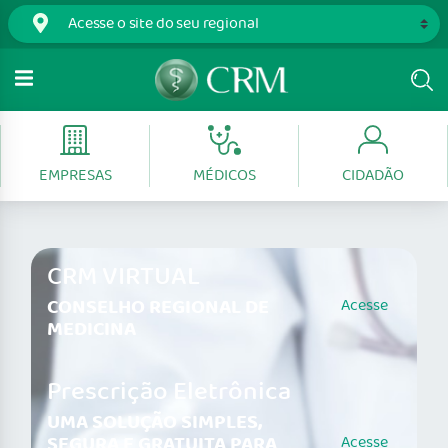
EMPRESAS
MÉDICOS
CIDADÃO
CRM VIRTUAL
CONSELHO REGIONAL DE
Acesse
MEDICINA
Prescrição Eletrônica
UMA SOLUÇÃO SIMPLES,
SEGURA E GRATUITA PARA
Acesse