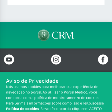
Aviso de Privacidade
Telefone: 69 99912-5448
Nós usamos cookies para melhorar sua experiência de
Email: protocolo@cremero.org.br
navegação no portal. Ao utilizar o Portal Médico, você
Avenida dos Imigrantes, 3414, Liberdade, Porto Velho/RO - CEP: 76803-
concorda com a política de monitoramento de cookies.
850
Para ter mais informações sobre como isso é feito, acesse
Política de cookies
. Se você concorda, clique em ACEITO.
Copyright CREMERO. Todos os direitos reservados.