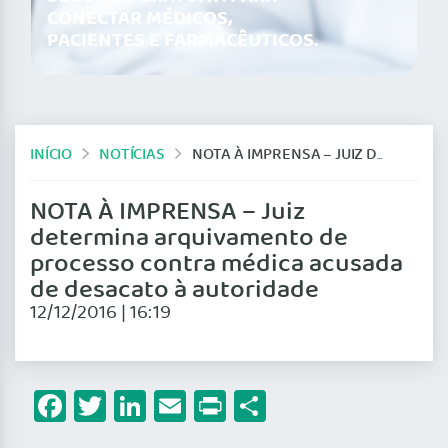
CONECTAR MÉDICOS,
PACIENTES E FARMACÊUTICOS.
INÍCIO
NOTÍCIAS
NOTA À IMPRENSA – JUIZ DETERMINA ARQUIVAMENTO DE PROCESSO CONTRA MÉDICA ACUSADA DE DESACATO À AUTORIDADE
NOTA À IMPRENSA – Juiz
determina arquivamento de
processo contra médica acusada
de desacato à autoridade
12/12/2016 | 16:19
Facebook
Twitter
LinkedIn
Email
Print
Share