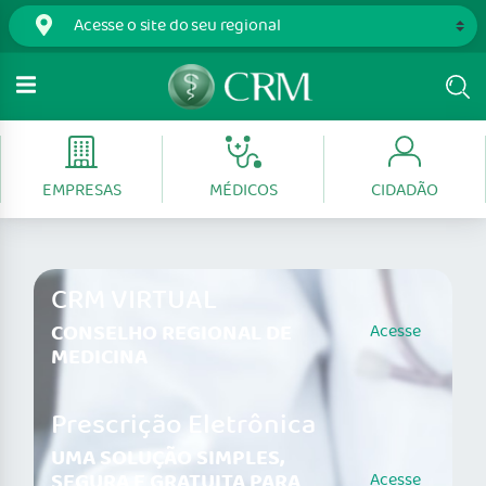
EMPRESAS
MÉDICOS
CIDADÃO
CRM VIRTUAL
CONSELHO REGIONAL DE
Acesse
MEDICINA
Prescrição Eletrônica
UMA SOLUÇÃO SIMPLES,
SEGURA E GRATUITA PARA
Acesse