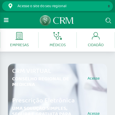
EMPRESAS
MÉDICOS
CIDADÃO
CRM VIRTUAL
CONSELHO REGIONAL DE
Acesse
MEDICINA
Prescrição Eletrônica
UMA SOLUÇÃO SIMPLES,
SEGURA E GRATUITA PARA
Acesse