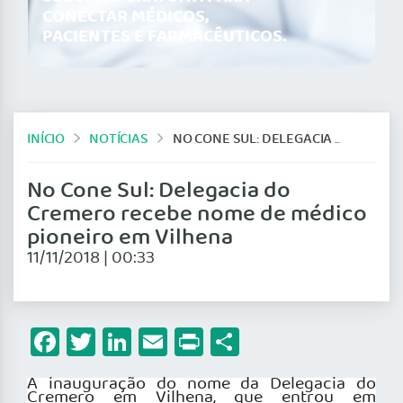
CONECTAR MÉDICOS,
PACIENTES E FARMACÊUTICOS.
INÍCIO
NOTÍCIAS
NO CONE SUL: DELEGACIA DO CREMERO RECEBE NOME DE MÉDICO PIONEIRO EM VILHENA
No Cone Sul: Delegacia do
Cremero recebe nome de médico
pioneiro em Vilhena
11/11/2018 | 00:33
Facebook
Twitter
LinkedIn
Email
Print
Share
A inauguração do nome da Delegacia do
Cremero em Vilhena, que entrou em