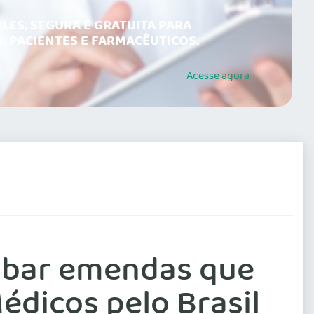
LES, SEGURA E GRATUITA PARA
, PACIENTES E FARMACÊUTICOS.
Acesse
agora
ubar emendas que
édicos pelo Brasil