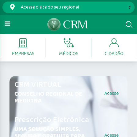
EMPRESAS
MÉDICOS
CIDADÃO
CRM VIRTUAL
CONSELHO REGIONAL DE
Acesse
MEDICINA
Prescrição Eletrônica
UMA SOLUÇÃO SIMPLES,
SEGURA E GRATUITA PARA
Acesse