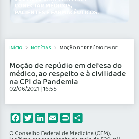
CONECTAR MÉDICOS,
PACIENTES E FARMACÊUTICOS.
INÍCIO
NOTÍCIAS
MOÇÃO DE REPÚDIO EM DEFESA DO MÉDICO, AO RESPEITO E À CIVILIDADE NA CPI DA PANDEMIA
Moção de repúdio em defesa do
médico, ao respeito e à civilidade
na CPI da Pandemia
02/06/2021 | 16:55
Facebook
Twitter
LinkedIn
Email
Print
Share
O Conselho Federal de Medicina (CFM),