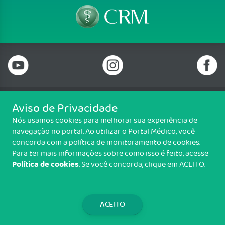
Aviso de Privacidade
Telefone: 69 99912-5448
Nós usamos cookies para melhorar sua experiência de
Email: protocolo@cremero.org.br
navegação no portal. Ao utilizar o Portal Médico, você
Avenida dos Imigrantes, 3414, Liberdade, Porto Velho/RO - CEP: 76803-
concorda com a política de monitoramento de cookies.
850
Para ter mais informações sobre como isso é feito, acesse
Política de cookies
. Se você concorda, clique em ACEITO.
Copyright CREMERO. Todos os direitos reservados.
TRANSPARÊNCIA E PRESTAÇÃO DE
CONTAS
ACEITO