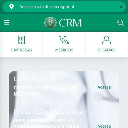
EMPRESAS
MÉDICOS
CIDADÃO
CRM VIRTUAL
CONSELHO REGIONAL DE
Acesse
MEDICINA
Prescrição Eletrônica
UMA SOLUÇÃO SIMPLES,
SEGURA E GRATUITA PARA
Acesse