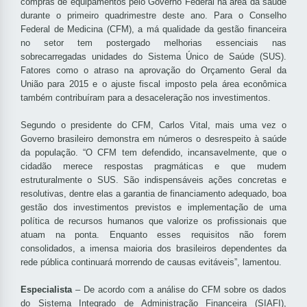
compras de equipamentos pelo Governo Federal na área da saúde
durante o primeiro quadrimestre deste ano. Para o Conselho
Federal de Medicina (CFM), a má qualidade da gestão financeira
no setor tem postergado melhorias essenciais nas
sobrecarregadas unidades do Sistema Único de Saúde (SUS).
Fatores como o atraso na aprovação do Orçamento Geral da
União para 2015 e o ajuste fiscal imposto pela área econômica
também contribuíram para a desaceleração nos investimentos.
Segundo o presidente do CFM, Carlos Vital, mais uma vez o
Governo brasileiro demonstra em números o desrespeito à saúde
da população. “O CFM tem defendido, incansavelmente, que o
cidadão merece respostas pragmáticas e que mudem
estruturalmente o SUS. São indispensáveis ações concretas e
resolutivas, dentre elas a garantia de financiamento adequado, boa
gestão dos investimentos previstos e implementação de uma
política de recursos humanos que valorize os profissionais que
atuam na ponta. Enquanto esses requisitos não forem
consolidados, a imensa maioria dos brasileiros dependentes da
rede pública continuará morrendo de causas evitáveis”, lamentou.
Especialista
– De acordo com a análise do CFM sobre os dados
do Sistema Integrado de Administração Financeira (SIAFI),