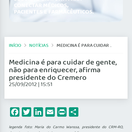
CONECTAR MÉDICOS,
PACIENTES E FARMACÊUTICOS.
INÍCIO
NOTÍCIAS
MEDICINA É PARA CUIDAR DE GENTE, NÃO PARA ENRIQUECER, AFIRMA PRESIDENTE DO CREMERO
Medicina é para cuidar de gente,
não para enriquecer, afirma
presidente do Cremero
25/09/2012 | 15:51
Facebook
Twitter
LinkedIn
Email
Print
Share
legenda foto: Maria do Carmo Wanssa, presidente do CRM-RO,