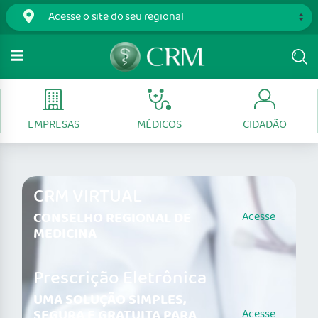
EMPRESAS
MÉDICOS
CIDADÃO
CRM VIRTUAL
CONSELHO REGIONAL DE
Acesse
MEDICINA
Prescrição Eletrônica
UMA SOLUÇÃO SIMPLES,
SEGURA E GRATUITA PARA
Acesse