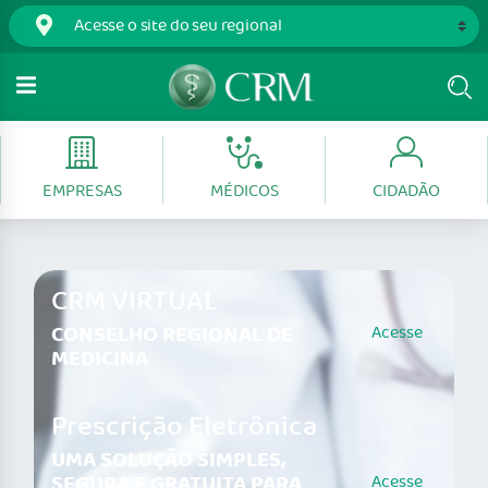
EMPRESAS
MÉDICOS
CIDADÃO
CRM VIRTUAL
CONSELHO REGIONAL DE
Acesse
MEDICINA
Prescrição Eletrônica
UMA SOLUÇÃO SIMPLES,
SEGURA E GRATUITA PARA
Acesse