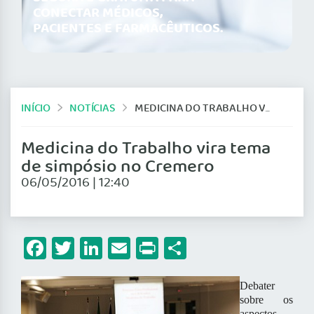
CONECTAR MÉDICOS,
PACIENTES E FARMACÊUTICOS.
INÍCIO
NOTÍCIAS
MEDICINA DO TRABALHO VIRA TEMA DE SIMPÓSIO NO CREMERO
Medicina do Trabalho vira tema
de simpósio no Cremero
06/05/2016 | 12:40
Facebook
Twitter
LinkedIn
Email
Print
Share
Debater
sobre os
aspectos