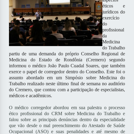
éticos e
jurídicos do
exercício
do
profissional
da
Medicina
do Trabalho
partiu de uma demanda do próprio Conselho Regional de
Medicina do Estado de Rondônia (Cremero) segundo
informou o médico João Paulo Cuadal Soares, que também
exerce o papel de corregedor dentro do Conselho. Este foi o
assunto abordado em um Simpósio sobre Medicina do
Trabalho realizado neste último final de semana no auditório
do Cremero, que contou com a participação de especialistas,
médicos e acadêmicos.
O médico corregedor abordou em sua palestra o processo
ético profissional do CRM sobre Medicina do Trabalho e
falou sobre as principais denúncias dentro da especialidade
que vão desde o mal preenchimento do Atestado de Saúde
Ocupacional (ASO) e suas penalidades e até mesmo de