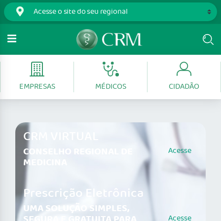
EMPRESAS
MÉDICOS
CIDADÃO
CRM VIRTUAL
CONSELHO REGIONAL DE
Acesse
MEDICINA
Prescrição Eletrônica
UMA SOLUÇÃO SIMPLES,
SEGURA E GRATUITA PARA
Acesse