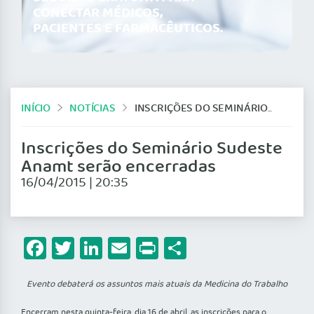
CONECTAR MÉDICOS,
PACIENTES E FARMACÊUTICOS.
INÍCIO
NOTÍCIAS
INSCRIÇÕES DO SEMINÁRIO SUDESTE ANAMT SERÃO ENCERRADAS
Inscrições do Seminário Sudeste
Anamt serão encerradas
16/04/2015 | 20:35
Facebook
Twitter
LinkedIn
Email
Print
Share
Evento debaterá os assuntos mais atuais da Medicina do Trabalho
Encerram nesta quinta-feira, dia 16 de abril, as inscrições para o