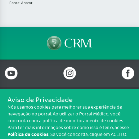
Fonte: Anamt
Aviso de Privacidade
Telefone: 69 99912-5448
Nós usamos cookies para melhorar sua experiência de
Email: protocolo@cremero.org.br
navegação no portal. Ao utilizar o Portal Médico, você
Avenida dos Imigrantes, 3414, Liberdade, Porto Velho/RO - CEP: 76803-
concorda com a política de monitoramento de cookies.
850
Para ter mais informações sobre como isso é feito, acesse
Política de cookies
. Se você concorda, clique em ACEITO.
Copyright CREMERO. Todos os direitos reservados.