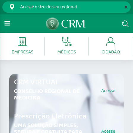
EMPRESAS
MÉDICOS
CIDADÃO
CRM VIRTUAL
CONSELHO REGIONAL DE
Acesse
MEDICINA
Prescrição Eletrônica
UMA SOLUÇÃO SIMPLES,
SEGURA E GRATUITA PARA
Acesse