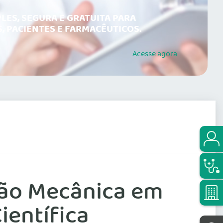
LES, SEGURA E GRATUITA PARA
, PACIENTES E FARMACÊUTICOS.
Acesse
agora
ação Mecânica em
ientífica