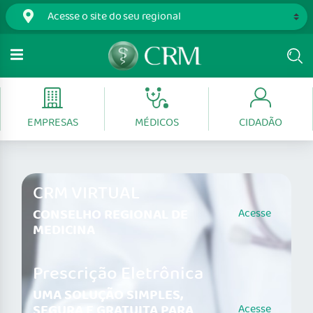
EMPRESAS
MÉDICOS
CIDADÃO
CRM VIRTUAL
CONSELHO REGIONAL DE
Acesse
MEDICINA
Prescrição Eletrônica
UMA SOLUÇÃO SIMPLES,
SEGURA E GRATUITA PARA
Acesse