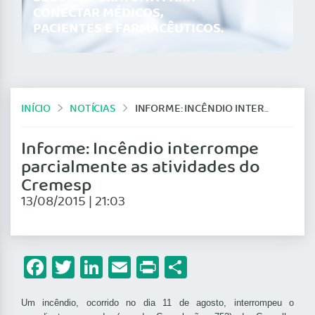
CONECTAR MÉDICOS,
PACIENTES E FARMACÊUTICOS.
INÍCIO
NOTÍCIAS
INFORME: INCÊNDIO INTERROMPE PARCIALMENTE AS ATIVIDADES DO CREMESP
Informe: Incêndio interrompe
parcialmente as atividades do
Cremesp
13/08/2015 | 21:03
Facebook
Twitter
LinkedIn
Email
Print
Share
Um incêndio, ocorrido no dia 11 de agosto, interrompeu o