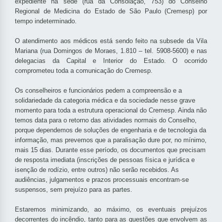
expediente na sede (rua da Consolação, 753) do Conselho
Regional de Medicina do Estado de São Paulo (Cremesp) por
tempo indeterminado.
O atendimento aos médicos está sendo feito na subsede da Vila
Mariana (rua Domingos de Moraes, 1.810 – tel. 5908-5600) e nas
delegacias da Capital e Interior do Estado. O ocorrido
comprometeu toda a comunicação do Cremesp.
Os conselheiros e funcionários pedem a compreensão e a
solidariedade da categoria médica e da sociedade nesse grave
momento para toda a estrutura operacional do Cremesp. Ainda não
temos data para o retorno das atividades normais do Conselho,
porque dependemos de soluções de engenharia e de tecnologia da
informação, mas prevemos que a paralisação dure por, no mínimo,
mais 15 dias. Durante esse período, os documentos que precisam
de resposta imediata (inscrições de pessoas física e jurídica e
isenção de rodízio, entre outros) não serão recebidos. As
audiências, julgamentos e prazos processuais encontram-se
suspensos, sem prejuízo para as partes.
Estaremos minimizando, ao máximo, os eventuais prejuízos
decorrentes do incêndio, tanto para as questões que envolvem as