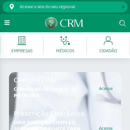
EMPRESAS
MÉDICOS
CIDADÃO
CRM VIRTUAL
CONSELHO REGIONAL DE
Acesse
MEDICINA
Prescrição Eletrônica
UMA SOLUÇÃO SIMPLES,
SEGURA E GRATUITA PARA
Acesse