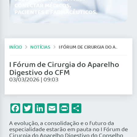
CONECTAR MÉDICOS,
PACIENTES E FARMACÊUTICOS.
INÍCIO
NOTÍCIAS
I FÓRUM DE CIRURGIA DO APARELHO DIGESTIVO DO CFM
I Fórum de Cirurgia do Aparelho
Digestivo do CFM
03/03/2026 | 09:03
Facebook
Twitter
LinkedIn
Email
Print
Share
A evolução, a consolidação e o futuro da
especialidade estarão em pauta no I Fórum de
Cirurgia do Aparelho Digestivo do Conselho